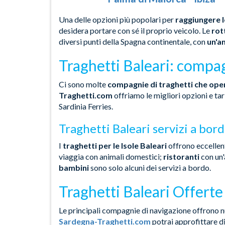
Una delle opzioni più popolari per
raggiungere l
desidera portare con sé il proprio veicolo. Le
rot
diversi punti della Spagna continentale, con
un'am
Traghetti Baleari: compag
Ci sono molte
compagnie di traghetti che opera
Traghetti.com
offriamo le migliori opzioni e t
Sardinia Ferries.
Traghetti Baleari servizi a bor
I
traghetti per le Isole Baleari
offrono eccellent
viaggia con animali domestici;
ristoranti
con un'
bambini
sono solo alcuni dei servizi a bordo.
Traghetti Baleari Offerte 
Le principali compagnie di navigazione offrono
Sardegna-Traghetti.com
potrai approfittare d