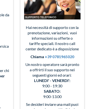
ole da
Hai necessità di supporto con la
prenotazione, variazioni, vuoi
informazioni su offerte o
tariffe speciali.
Il nostro call
orsica
center dedicato è a disposizione
Chiama
+39 0781965020
Un nostro operatore sarà pronto
a offrirti il suo supporto nei
er chi
seguenti giorni ed orari:
per
LUNEDI' - VENERDI':
9:00 - 19:30
SABATO:
9:00-13.00
Se desideri inviare una mail puoi
o