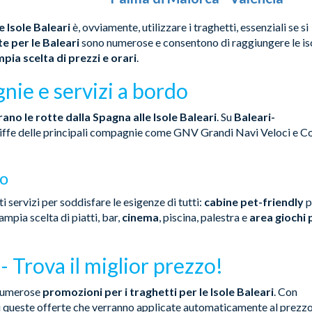
e Isole Baleari
è, ovviamente, utilizzare i traghetti, essenziali se si
te per le Baleari
sono numerose e consentono di raggiungere le is
pia scelta di prezzi e orari
.
nie e servizi a bordo
no le rotte dalla Spagna alle Isole Baleari
. Su
Baleari-
ariffe delle principali compagnie come GNV Grandi Navi Veloci e C
do
i servizi per soddisfare le esigenze di tutti:
cabine pet-friendly
p
ampia scelta di piatti, bar,
cinema
, piscina, palestra e
area giochi 
- Trova il miglior prezzo!
 numerose
promozioni per i traghetti per le Isole Baleari
. Con
i queste offerte che verranno applicate automaticamente al prezz