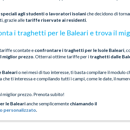
 speciali agli studenti o lavoratori isolani
che decidono di torna
i, grazie alle
tariffe riservate ai residenti
.
nta i traghetti per le Baleari e trova il mig
e tariffe scontate e
confrontare i traghetti per le Isole Baleari
, c
il miglior prezzo
. Otterrai ottime tariffe per i
traghetti dalle Bal
e Baleari
o nei mesi di tuo interesse, ti basta compilare il modulo c
tta che ti interessa e compilando tutti i campi, come le date, il numer
al miglior prezzo. Prenota subito!
er le Baleari
anche semplicemente
chiamando il
o personalizzato
.