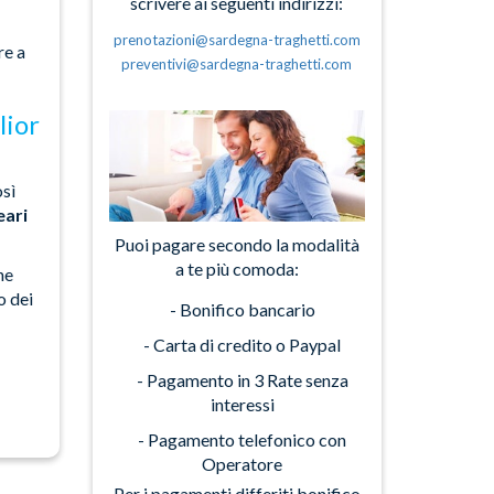
scrivere ai seguenti indirizzi:
prenotazioni@sardegna-traghetti.com
re a
preventivi@sardegna-traghetti.com
lior
osì
eari
Puoi pagare secondo la modalità
a te più comoda:
he
o dei
- Bonifico bancario
- Carta di credito o Paypal
- Pagamento in 3 Rate senza
interessi
- Pagamento telefonico con
Operatore
Per i pagamenti differiti bonifico