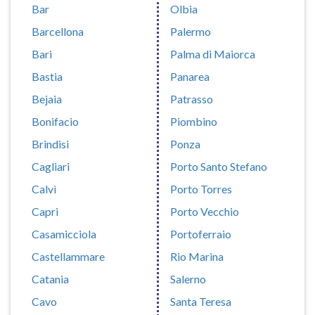
Bar
Olbia
Barcellona
Palermo
Bari
Palma di Maiorca
Bastia
Panarea
Bejaia
Patrasso
Bonifacio
Piombino
Brindisi
Ponza
Cagliari
Porto Santo Stefano
Calvì
Porto Torres
Capri
Porto Vecchio
Casamicciola
Portoferraio
Castellammare
Rio Marina
Catania
Salerno
Cavo
Santa Teresa