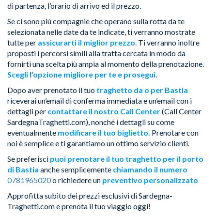
di partenza, l’orario di arrivo ed il prezzo.
Se ci sono più compagnie che operano sulla rotta da te
selezionata nelle date da te indicate, ti verranno mostrate
tutte per
assicurarti il miglior prezzo
. Ti verranno inoltre
proposti i percorsi simili alla tratta cercata in modo da
fornirti una scelta più ampia al momento della prenotazione.
Scegli l’opzione migliore per te e prosegui
.
Dopo aver prenotato il tuo
traghetto da o per Bastia
riceverai un’email di conferma immediata e un’email con i
dettagli per
contattare il nostro Call Center
(Call Center
SardegnaTraghetti.com), nonché i dettagli su come
eventualmente
modificare il tuo biglietto.
Prenotare con
noi è semplice e ti garantiamo un ottimo servizio clienti.
Se preferisci
puoi prenotare il tuo traghetto per il porto
di Bastia
anche semplicemente
chiamando il numero
0781965020
o richiedere un
preventivo personalizzato
Approfitta subito dei prezzi esclusivi di Sardegna-
Traghetti.com e prenota il tuo viaggio oggi!