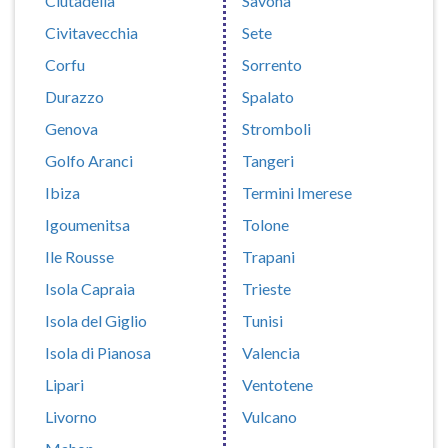
Ciutadella
Savona
Civitavecchia
Sete
Corfu
Sorrento
Durazzo
Spalato
Genova
Stromboli
Golfo Aranci
Tangeri
Ibiza
Termini Imerese
Igoumenitsa
Tolone
Ile Rousse
Trapani
Isola Capraia
Trieste
Isola del Giglio
Tunisi
Isola di Pianosa
Valencia
Lipari
Ventotene
Livorno
Vulcano