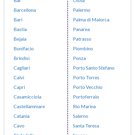
Bar
Olbia
Barcellona
Palermo
Bari
Palma di Maiorca
Bastia
Panarea
Bejaia
Patrasso
Bonifacio
Piombino
Brindisi
Ponza
Cagliari
Porto Santo Stefano
Calvì
Porto Torres
Capri
Porto Vecchio
Casamicciola
Portoferraio
Castellammare
Rio Marina
Catania
Salerno
Cavo
Santa Teresa