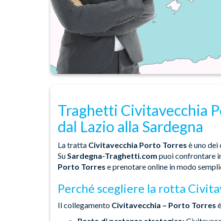
Traghetti Civitavecchia P
dal Lazio alla Sardegna
La tratta
Civitavecchia Porto Torres
è uno dei 
Su
Sardegna-Traghetti.com
puoi confrontare in
Porto Torres
e prenotare online in modo semplic
Perché scegliere la rotta Civit
Il collegamento
Civitavecchia – Porto Torres
è
Porto di partenza strategico
: Civitavec