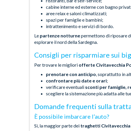
ristoranti, bar e self-service;
cabine interne ed esterne con bagno privat
aree relax e saloni climatizzati;
spazi per famiglie e bambini;
intrattenimento e servizi di bordo.
Le
partenze notturne
permettono di riposare du
esplorare il nord della Sardegna.
Consigli per risparmiare sui big
Per trovare le migliori
offerte Civitavecchia P
prenotare con anticipo
, soprattutto in a
confrontare più date e orari
;
verificare eventuali
sconti per famiglie, r
scegliere la sistemazione più adatta alle tu
Domande frequenti sulla tratta
È possibile imbarcare l’auto?
Sì, la maggior parte dei
traghetti Civitavecchi