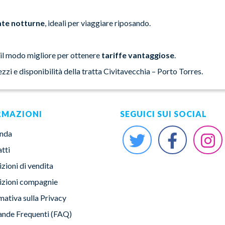
ate notturne
, ideali per viaggiare riposando.
 il modo migliore per ottenere
tariffe vantaggiose
.
rezzi e disponibilità della tratta Civitavecchia – Porto Torres.
RMAZIONI
SEGUICI SUI SOCIAL
enda
tti
zioni di vendita
zioni compagnie
mativa sulla Privacy
nde Frequenti (FAQ)