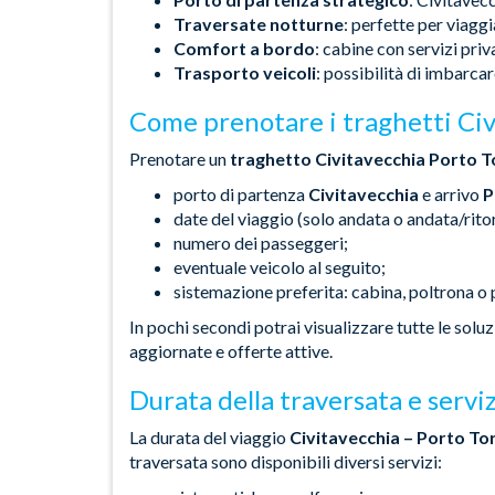
Traversate notturne
: perfette per viagg
Comfort a bordo
: cabine con servizi priv
Trasporto veicoli
: possibilità di imbarca
Come prenotare i traghetti Civ
Prenotare un
traghetto Civitavecchia Porto T
porto di partenza
Civitavecchia
e arrivo
P
date del viaggio (solo andata o andata/rito
numero dei passeggeri;
eventuale veicolo al seguito;
sistemazione preferita: cabina, poltrona o
In pochi secondi potrai visualizzare tutte le soluz
aggiornate e offerte attive.
Durata della traversata e servi
La durata del viaggio
Civitavecchia – Porto To
traversata sono disponibili diversi servizi: