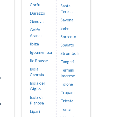
Corfu
Santa
Teresa
Durazzo
Savona
Genova
Sete
Golfo
Aranci
Sorrento
Ibiza
Spalato
Igoumenitsa
Stromboli
Ile Rousse
Tangeri
Isola
Termini
Capraia
Imerese
e
Isola del
Tolone
Giglio
Trapani
Isola di
Trieste
Pianosa
a
Tunisi
Lipari