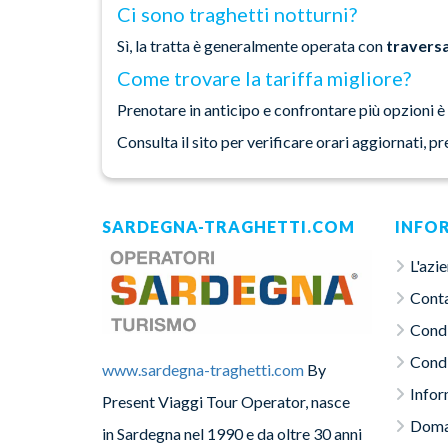
Ci sono traghetti notturni?
Sì, la tratta è generalmente operata con
travers
Come trovare la tariffa migliore?
Prenotare in anticipo e confrontare più opzioni è
Consulta il sito per verificare orari aggiornati, p
SARDEGNA-TRAGHETTI.COM
INFO
L'azi
Conta
Condi
Condi
www.sardegna-traghetti.com
By
Infor
Present Viaggi Tour Operator, nasce
Doma
in Sardegna nel 1990 e da oltre 30 anni