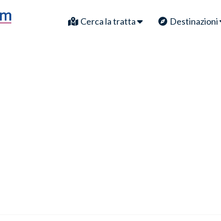
Cerca la tratta
Destinazioni
i
Civitavecchia - Po