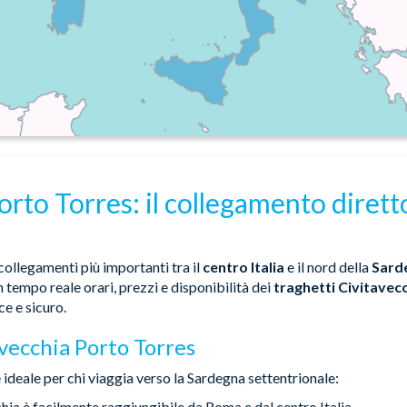
orto Torres: il collegamento dirett
collegamenti più importanti tra il
centro Italia
e il nord della
Sard
 tempo reale orari, prezzi e disponibilità dei
traghetti Civitavec
e e sicuro.
avecchia Porto Torres
 ideale per chi viaggia verso la Sardegna settentrionale:
chia è facilmente raggiungibile da Roma e dal centro Italia.