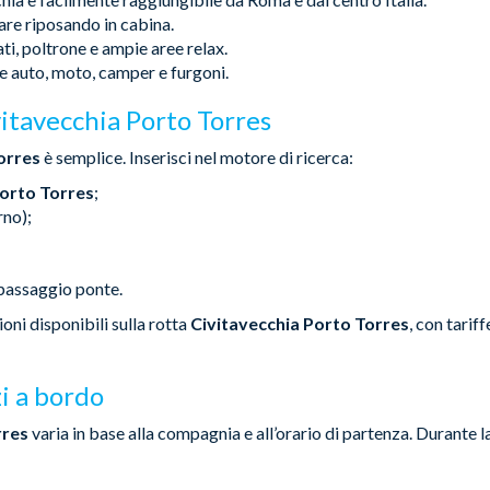
iare riposando in cabina.
ati, poltrone e ampie aree relax.
re auto, moto, camper e furgoni.
itavecchia Porto Torres
orres
è semplice. Inserisci nel motore di ricerca:
orto Torres
;
rno);
 passaggio ponte.
ioni disponibili sulla rotta
Civitavecchia Porto Torres
, con tariff
zi a bordo
rres
varia in base alla compagnia e all’orario di partenza. Durante l