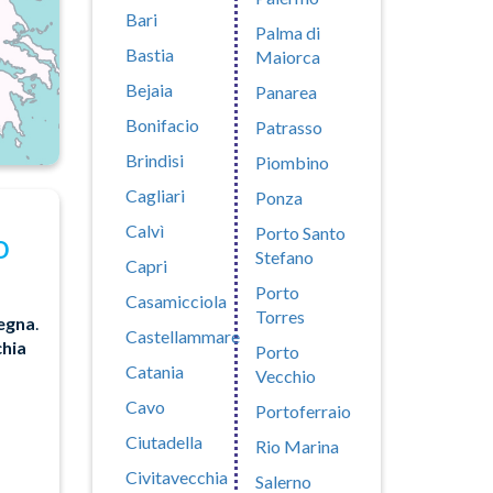
Bari
Palma di
Bastia
Maiorca
Bejaia
Panarea
Bonifacio
Patrasso
Brindisi
Piombino
Cagliari
Ponza
Calvì
Porto Santo
o
Stefano
Capri
Porto
Casamicciola
Torres
egna
.
Castellammare
chia
Porto
Catania
Vecchio
Cavo
Portoferraio
Ciutadella
Rio Marina
Civitavecchia
Salerno