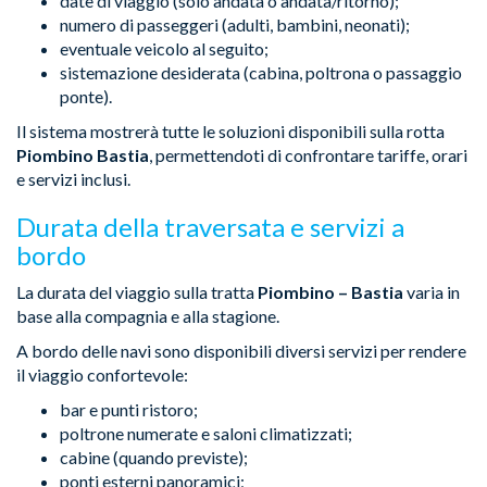
date di viaggio (solo andata o andata/ritorno);
numero di passeggeri (adulti, bambini, neonati);
eventuale veicolo al seguito;
sistemazione desiderata (cabina, poltrona o passaggio
ponte).
Il sistema mostrerà tutte le soluzioni disponibili sulla rotta
Piombino Bastia
, permettendoti di confrontare tariffe, orari
e servizi inclusi.
Durata della traversata e servizi a
bordo
La durata del viaggio sulla tratta
Piombino – Bastia
varia in
base alla compagnia e alla stagione.
A bordo delle navi sono disponibili diversi servizi per rendere
il viaggio confortevole:
bar e punti ristoro;
poltrone numerate e saloni climatizzati;
cabine (quando previste);
ponti esterni panoramici;